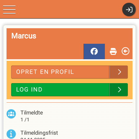
Klubmodul.dk - Nem
Marcus
Klubadministration
OPRET EN PROFIL
LOG IND
Tilmeldte
1
/
1
Tilmeldingsfrist