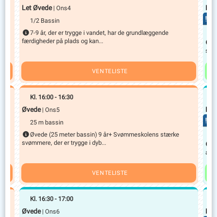
Let Øvede
Beg
| Ons4
FÅ
1/2 Bassin
1
7-9 år, der er trygge i vandet, har de grundlæggende
færdigheder på plads og kan...
6
svøm
VENTELISTE
Kl.
16:00
-
16:30
K
Øvede
Let
| Ons5
FÅ
25 m bassin
1
men
Øvede (25 meter bassin) 9 år+ Svømmeskolens stærke
svømmere, der er trygge i dyb...
6
arbe
VENTELISTE
Kl.
16:30
-
17:00
K
Øvede
Let
| Ons6