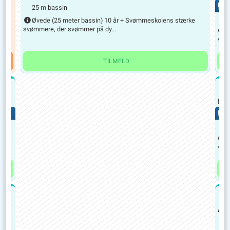
FÅ
25 m bassin
1
i
Øvede (25 meter bassin) 10 år + Svømmeskolens stærke
svømmere, der svømmer på dy...
7
vand
TILMELD
K
Let
FÅ
1
9
vand
K
Aqu
S