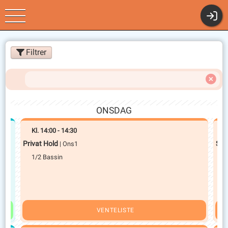
Klubmodul.dk - Nem
Filtrer
Klubadministration
ONSDAG
Kl.
14:00
-
14:30
K
Privat Hold
Sav
| Ons1
1/2 Bassin
1
VENTELISTE