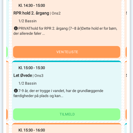
Kl.
14:30
-
15:00
K
RPR hold 2. årgang
Sav
| Ons2
1/2 Bassin
1
PRIVAThold for RPR 2. årgang (7–8 år)Dette hold er for børn,
der allerede føler ...
VENTELISTE
Kl.
15:00
-
15:30
K
Let Øvede
Sav
| Ons3
1/2 Bassin
1
e er
7-9 år, der er trygge i vandet, har de grundlæggende
færdigheder på plads og kan...
TILMELD
Kl.
15:30
-
16:00
K