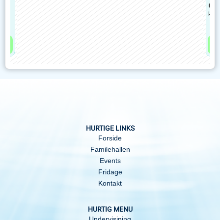
A
komb
HURTIGE LINKS
Forside
Familehallen
Events
Fridage
Kontakt
HURTIG MENU
Undervisining