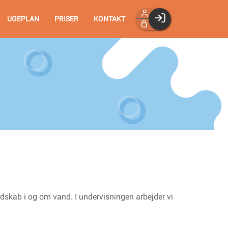
UGEPLAN
PRISER
KONTAKT
Facebook login
Husk mig
Glemt password
Opret profil
Log ind
kab i og om vand. I undervisningen arbejder vi