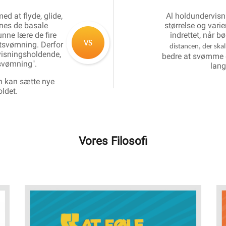
ed at flyde, glide,
Al holdundervisni
ænes de basale
størrelse og varie
unne lære de fire
indrettet, når b
stsvømning. Derfor
distancen, der ska
visningsholdende,
bedre at svømme e
svømning".
lang
rn kan sætte nye
ldet.
Vores Filosofi