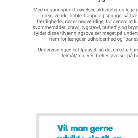
Med udgangspunkt i øvelser, aktiviteter og lege m
dreje, vende, boble, hoppe og springe, så tr
færdigheder, der er nødvendige, for senere at k
svømmemåder: crawl, rygcrawl, butterfly og bry
fylder disse tilvænningsøvelser meget på under
frem for længder, udholdenhed og "bane
Undervisningen er tilpasset, så det enkelte ba
delmål/mål ved fælles øvelser på ho