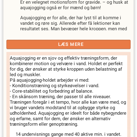
Er en velegnet motionsform for gravide. – og husk at
aquajogging også er for mænd og børn!
Aquajogging er for alle, der har lyst til at komme i
vandet og røre sig. Allerede efter få lektioner kan
resultatet ses. Man bevæger hele kroppen, men med
lav belastning. Aquajogging er derfor en sport, som
alle kan være med til og giver en særlig form for
LÆS MERE
velvære.
Aquajogging
er en sjov og effektiv træningsform, der
kombinerer motion og velvære i vand. Holdet er perfekt
for dig, der ønsker at styrke kroppen uden belastning af
led og muskler.
På aquajogging-holdet arbejder vi med:
-
Konditionstræning
og
styrkeøvelser
i vand.
-
Core-stabilitet
og forbedring af balance.
- En skånsom træning, der passer til alle niveauer.
Træningen foregår i et tempo, hvor alle kan være med, og
vi bruger vandets modstand til at opbygge styrke og
udholdenhed. Aquajogging er ideelt for både nybegyndere
og erfarne, samt for dem, der ønsker en alternativ
træningsform eller genoptræning.
14 undervisnings gange med 40 aktive min. i vandet.