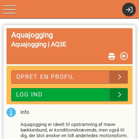
Klubmodul.dk - Nem
Aquajogging
Aquajogging |
AQ3E
Klubadministration
OPRET EN PROFIL
LOG IND
Info
Aquajogging er ideelt til opstramning af mave-
bækkenbund, er konditionskrævende, men også til
dig, der blot ønsker en lidt anderledes motionsform.